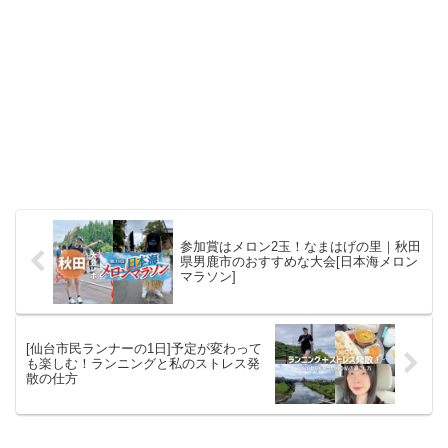
参加賞はメロン2玉！なまはげの里｜秋田
県男鹿市のおすすめな大会[日本海メロン
マラソン]
[仙台市民ランナーの1日]予定が変わって
も楽しむ！ランニングと私のストレス発
散の仕方