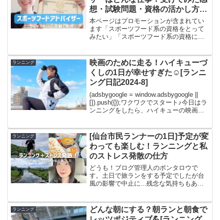
想・試験問題・資格の活かし方ま
とめ
本ページはプロモーションが含まれてい
ます「スポーツフード系の資格をとって
みたい」「スポーツフード系の資格には
どんなものがあるんだろう？」スポーツ
フード系の資格はどんどん人気度が高ま
っているので、気になる人も多いと思い
映画のために走る！ハイキューづ
ランニング
ます。その中でもスポーツ...
くしの1日が幸せすぎた☺️[ランニ
ング日記2024-8]
(adsbygoogle = window.adsbygoogle ||
[]).push({});ワクワクでスタート♪今日はラ
ンニングをしたら、ハイキューの映画を
見に行こうと思います☺️走る準備をして
いる時から楽しみになってきた！ランニ
ン...
[仙台市民ランナーの1日]予定が変
ランニング
わっても楽しむ！ランニングと私
のストレス発散の仕方
どうも！ブログ管理人のポンタロウで
す。土日で旅ランをする予定でしたが台
風の影響で中止に...残念な気持ちもあり
ますが、切り替えて「ランニング＋スト
レス発散」の1日にしました。急遽予定が
変わってしまった日の、私なりに良い日
どんな朝にする？朝ランと朝食で
ランニング
にしたランニングブロ...
レッツポジティブ💪[ランニング