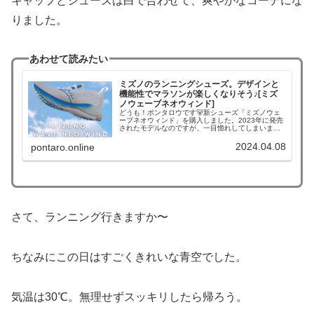
キャップとシューズは白で合わせて、爽やかなコーデにな
りました。
あわせて読みたい
ミズノのランニングシューズ。デザインと
機能性でマラソンが楽しくなりそう♪[ミズ
ノウェーブネオウィンド]
どうも！ポンタロウです🐻新シューズ「ミズノウェ
ーブネオウィンド」を購入しました。2023年に発売
されたモデルなのですが、一目惚れしてしまいまし
た…実際に1ヶ月ほど使ってみて、良いなと思ったの
で紹介します！みなさんのシューズ選びの参考にな
2024.04.08
pontaro.online
れば嬉しいです☺️青×白...
さて、ランニング行きますか〜
ちなみにこの日はすごくきれいな青空でした。
気温は30℃。無理せずスッキリしたら帰ろう。