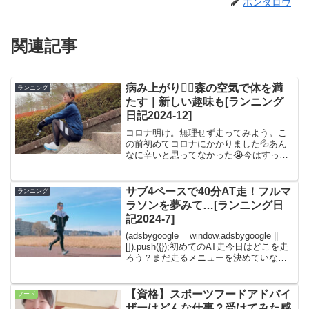
ポンタロウ
関連記事
病み上がり🏃‍♀️森の空気で体を満
ランニング
たす｜新しい趣味も[ランニング
日記2024-12]
コロナ明け。無理せず走ってみよう。こ
の前初めてコロナにかかりました💦あん
なに辛いと思ってなかった😭今はすっか
り元気です！体力が落ちてないか心配で
すが、様子を見ながら走ってみようと思
います。Running WearNeck Warmer：ザ
サブ4ペースで40分AT走！フルマ
ランニング
ノ...
ラソンを夢みて…[ランニング日
記2024-7]
(adsbygoogle = window.adsbygoogle ||
[]).push({});初めてのAT走今日はどこを走
ろう？まだ走るメニューを決めていない
朝。先月買ったランニング雑誌を読み返
していたら、「AT走」という練習メニュ
ー...
【資格】スポーツフードアドバイ
フード
ザーはどんな仕事？受けてみた感