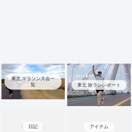
東北 マラソン大会一
覧
東北 旅ランレポート
日記
アイテム