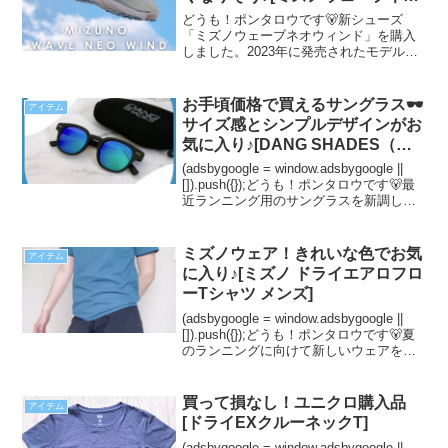
ウィンド]
どうも！ポンタロウです🐻新シューズ
「ミズノウェーブネオウィンド」を購入
しました。2023年に発売されたモデルな
のですが、一目惚れしてしまいました…
実際に1ヶ月ほど使ってみて、良いなと思
ったので紹介します！みなさんのシュー
お手頃価格で買えるサングラス🕶
アイテム
ズ選びの参考になれば...
サイズ感とシンプルデザインがお
気に入り♪[DANG SHADES（ダ
ン シェイディーズ）サングラス]
(adsbygoogle = window.adsbygoogle ||
[]).push({});どうも！ポンタロウです🐻最
近ランニング用のサングラスを新調しま
した！というのも、愛用していたgoodrの
サングラスは傷だらけになってしまっ
た...
ミズノウェア！きれいな色でお気
アイテム
に入り♪[ミズノ ドライエアロフロ
ーTシャツ メンズ]
(adsbygoogle = window.adsbygoogle ||
[]).push({});どうも！ポンタロウです🐻夏
のランニングに向けて新しいウェアを購
入しました！着心地が良くてすごくお気
に入り😊メンズですが私でも着られてお
すすめ...
買って損なし！ユニクロ購入品
アイテム
[ドライEXクルーネックT]
(adsbygoogle = window.adsbygoogle ||