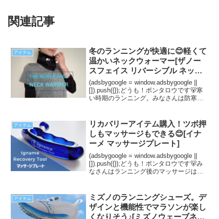
関連記事
冬のランニングが快適に😊軽くて
アイテム
温かいネックウォーマー[ザノー
スフェイス リバーシブル ネック
ウォーマー ]
(adsbygoogle = window.adsbygoogle ||
[]).push({});どうも！ポンタロウです🐻寒
い時期のランニング。みなさんは防寒対
策どうしてますか？私はヒートテック、
長袖ウェア、裏起毛付きアウターを着込
んで走...
リカバリーアイテム購入！ツボ押
アイテム
しもマッサージもできる😊[イナ
ーメ マッサージプレート]
(adsbygoogle = window.adsbygoogle ||
[]).push({});どうも！ポンタロウです🐻み
なさんはランニング後のマッサージはど
うしていますか？私は軽くストレッチす
る程度で💦筋肉をしっかりほぐしたく
て、イナ...
ミズノのランニングシューズ。デ
アイテム
ザインと機能性でマラソンが楽し
くなりそう♪[ミズノウェーブネオ