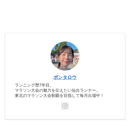
ポンタロウ
ランニング歴7年目。
マラソン大会の魅力を伝えたい仙台ランナー。
東北のマラソン大会制覇を目指して毎月出場中！