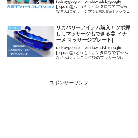
(adsbygoogle = window.adsbygoogle ||
[]).push({});どうも！ポンタロウです🐻み
なさんはマラソン大会の参加賞Tシャツを
いくつ持っていますか？私が持っているT
シャツは6着。改めて着てみると全部か
わ...
リカバリーアイテム購入！ツボ押
アイテム
しもマッサージもできる😊[イナ
ーメ マッサージプレート]
(adsbygoogle = window.adsbygoogle ||
[]).push({});どうも！ポンタロウです🐻み
なさんはランニング後のマッサージはど
うしていますか？私は軽くストレッチす
る程度で💦筋肉をしっかりほぐしたく
て、イナ...
スポンサーリンク