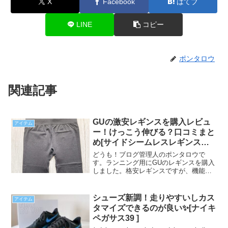
X
Facebook
はてブ
LINE
コピー
ポンタロウ
関連記事
GUの激安レギンスを購入レビュ
アイテム
ー！けっこう伸びる？口コミまと
め[サイドシームレスレギンス１
０分丈]
どうも！ブログ管理人のポンタロウで
す。ランニング用にGUのレギンスを購入
しました。格安レギンスですが、機能性
や耐久性はどうなのでしょうか？実際に
使ってみて、私が感じた機能面やコスパ
について紹介します。 (adsbygoogle =
シューズ新調！走りやすいしカス
アイテム
wind...
タマイズできるのが良い✨[ナイキ
ペガサス39 ]