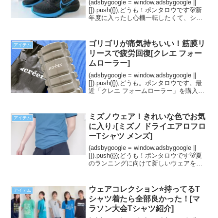
(adsbygoogle = window.adsbygoogle ||
[]).push({});どうも！ポンタロウです🐻新
年度に入ったし心機一転したくて、シュ
ーズを新調しました！購入したのはナイ
キ ペガサス39✨なんとなくナイキのシュ
ー...
ゴリゴリが痛気持ちいい！筋膜リ
アイテム
リースで疲労回復[クレエ フォー
ムローラー]
(adsbygoogle = window.adsbygoogle ||
[]).push({});どうも。ポンタロウです。最
近「クレエ フォームローラー」を購入し
ました。使ってみて個人的にすごく使い
心地が良かったので紹介します！私は
Ama...
ミズノウェア！きれいな色でお気
アイテム
に入り♪[ミズノ ドライエアロフロ
ーTシャツ メンズ]
(adsbygoogle = window.adsbygoogle ||
[]).push({});どうも！ポンタロウです🐻夏
のランニングに向けて新しいウェアを購
入しました！着心地が良くてすごくお気
に入り😊メンズですが私でも着られてお
すすめ...
ウェアコレクション⭐️持ってるT
アイテム
シャツ着たら全部良かった！[マ
ラソン大会Tシャツ紹介]