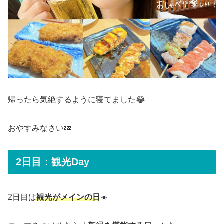
帰ったら気絶するように寝てました😂
おやすみなさい💤
2日目：観光Day
2日目は
観光がメインの日
☀️