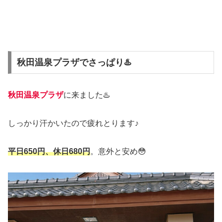
秋田温泉プラザでさっぱり♨️
秋田温泉プラザ
に来ました♨️
しっかり汗かいたので疲れとります♪
平日650円、休日680円
。意外と安め😳