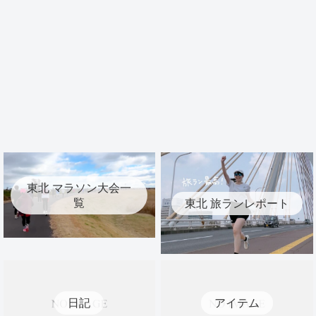
東北 マラソン大会一
覧
東北 旅ランレポート
日記
アイテム