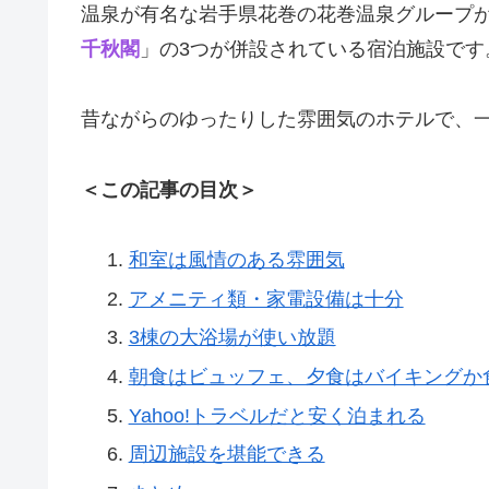
温泉が有名な岩手県花巻の花巻温泉グループ
千秋閣
」の3つが併設されている宿泊施設です
昔ながらのゆったりした雰囲気のホテルで、
＜この記事の目次＞
和室は風情のある雰囲気
アメニティ類・家電設備は十分
3棟の大浴場が使い放題
朝食はビュッフェ、夕食はバイキングか
Yahoo!トラベルだと安く泊まれる
周辺施設を堪能できる