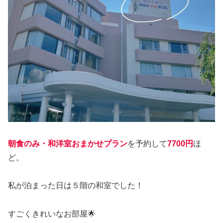
朝食のみ・和洋室おまかせプラン
を予約して
7700円
ほ
ど。
私が泊まった日は５階の和室でした！
すごくきれいなお部屋🌟