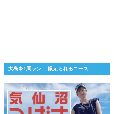
大島を1周ラン🏃‍♀️鍛えられるコース！