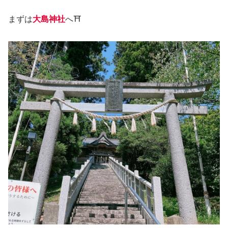
まずは
大島神社
へ⛩️