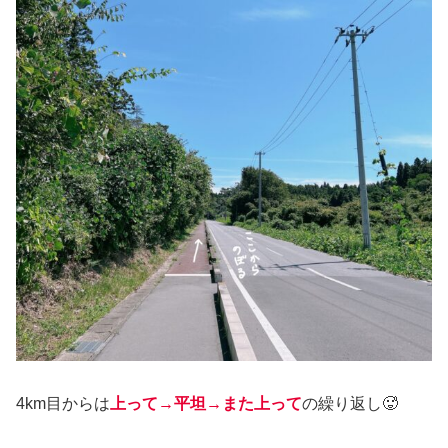
4km目からは
上って→平坦→また上って
の繰り返し🥵