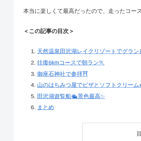
本当に楽しくて最高だったので、走ったコー
＜この記事の目次＞
天然温泉田沢湖レイクリゾートでグラン
往復6kmコースで朝ラン🏃
御座石神社で参拝⛩
山のはちみつ屋でピザとソフトクリーム
田沢湖遊覧船🛳景色最高✨
まとめ