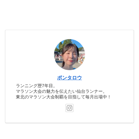
ポンタロウ
ランニング歴7年目。
マラソン大会の魅力を伝えたい仙台ランナー。
東北のマラソン大会制覇を目指して毎月出場中！