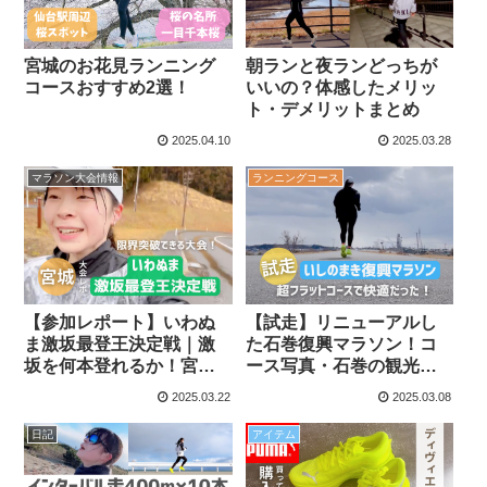
朝ランと夜ランどっちが
宮城のお花見ランニング
いいの？体感したメリッ
コースおすすめ2選！
ト・デメリットまとめ
2025.04.10
2025.03.28
マラソン大会情報
ランニングコース
【参加レポート】いわぬ
【試走】リニューアルし
ま激坂最登王決定戦｜激
た石巻復興マラソン！コ
坂を何本登れるか！宮城
ース写真・石巻の観光ス
の珍しい大会
ポット・グルメ情報まと
2025.03.22
2025.03.08
め
日記
アイテム