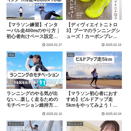
【マラソン練習】インタ
【ディヴィエイトニトロ
ーバル走400mのやり方｜
3】プーマのランニングシ
初心者向けペース設定と
ューズ！カーボンプレー
体感レポート
ト初心者による購入レビ
2025.02.27
2025.02.16
ュー
日記
日記
ランニングのやる気が出
【マラソン初心者におす
ない…楽しく走るための
すめ】ビルドアップ走
モチベーション維持方法
5kmをやってみよう！ペ
11選
ース設定のやり方・最適
2025.02.10
2025.02.04
なコース紹介も
ランニング
ランニング