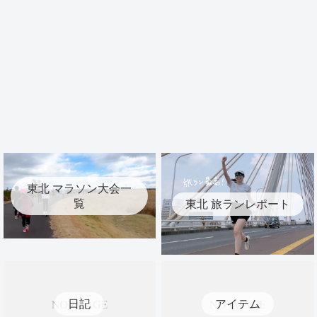
東北 マラソン大会一
覧
東北 旅ランレポート
日記
アイテム