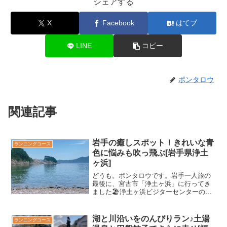
シェアする
X
Facebook
はてブ
LINE
コピー
ポンタロウ
関連記事
岩手の癒しスポット！きれいな青
ランニングコース
色に悩みも吹っ飛ぶ[岩手県浄土
ヶ浜]
どうも。ポンタロウです。岩手一人旅の
最後に、宮古市「浄土ヶ浜」に行ってき
ました🏖浄土ヶ浜ビジターセンターの駐
車場（無料）に車を停めて、地下1階から
歩いていける観光スポットです。ランニ
ングコースというより、ゆっくり散策で
湖と川沿いをのんびりラン♪土湯
ランニングコース
きるコースで眺めが最高...