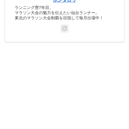
ポンタロウ
ランニング歴7年目。
マラソン大会の魅力を伝えたい仙台ランナー。
東北のマラソン大会制覇を目指して毎月出場中！