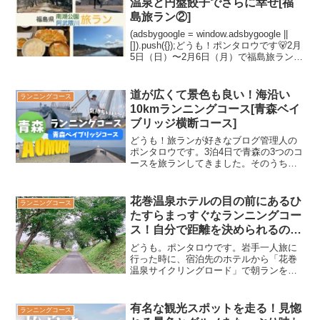
温泉と円盤餃子でさらに幸せ[福
島旅ラン②]
(adsbygoogle = window.adsbygoogle ||
[]).push({});どうも！ポンタロウです🐻2月
5日（日）〜2月6日（月）で福島旅ランに
行ってきました！2日目は気温10℃と暖か
い日で、快適に走れておいしいグル...
道が広くて景色も良い！海沿い
ランニングコース
10kmランニングコース[青森ベイ
ブリッジ横断コース]
どうも！旅ランが好きなブログ管理人の
ポンタロウです。3泊4日で青森の3つのコ
ースを旅ランしてきました。そのうち、
このページでは青森市のランニングコー
スを紹介します！アクセスが良くて走り
やすい場所だったので、青森に行かれる
花巻温泉ホテルの目の前にあるひ
ランニングコース
方の参考になれば嬉し...
たすらまっすぐなランニングコー
ス！自分で距離を決められるのが
良い[花巻温泉サイクリングロー
どうも。ポンタロウです。岩手一人旅に
ド]
行った時に、宿泊先のホテルから「花巻
温泉サイクリングロード」で朝ランをし
ました🏃‍♀️ランニング後には温泉に入れる
し、朝ランにちょうど良いコースだと思
ったので紹介します！＜この記事の目次
有名な観光スポットを走る！見惚
ランニングコース
＞ホテル目の前から...