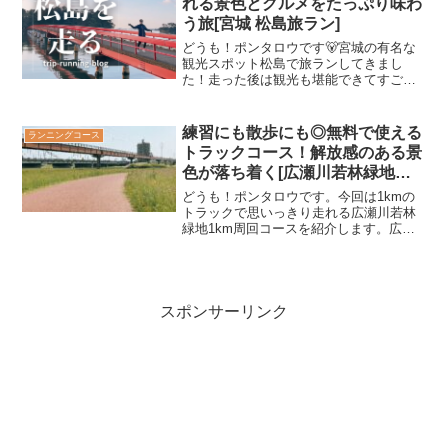
れる景色とグルメをたっぷり味わ
う旅[宮城 松島旅ラン]
どうも！ポンタロウです🐻宮城の有名な
観光スポット松島で旅ランしてきまし
た！走った後は観光も堪能できてすごく
楽しかった♪景色もごはんもよかったの
で、どんな1日を過ごしたか紹介させてい
ただきます😊この記事のもくじ松島セン
練習にも散歩にも◎無料で使える
ランニングコース
チュリーホテルに到着！朝...
トラックコース！解放感のある景
色が落ち着く[広瀬川若林緑地
1km周回コース]
どうも！ポンタロウです。今回は1kmの
トラックで思いっきり走れる広瀬川若林
緑地1km周回コースを紹介します。広瀬
川沿いにある、無料で使える便利な場所
なんです。私自身よく利用しするおすす
めの場所なので、どんなコースかまとめ
てみました。広々した...
スポンサーリンク