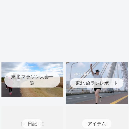
東北 マラソン大会一
覧
東北 旅ランレポート
日記
アイテム