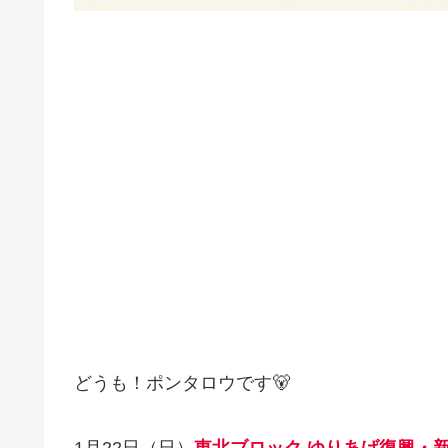
どうも！ポンタロウです🐻
1月22日（日）
東北ブロック ゆりあげ復興・