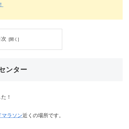
！
目次
センター
した！
ドマラソン
近くの場所です。