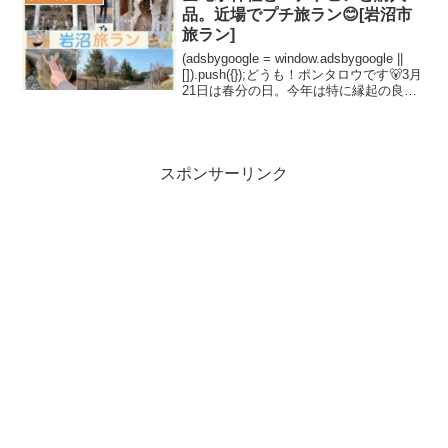
館やホールが...
品。近場でプチ旅ラン😊[岩沼市
旅ラン]
(adsbygoogle = window.adsbygoogle ||
[]).push({});どうも！ポンタロウです🐻3月
21日は春分の日。今年は特に縁起の良い
日だと耳にして、金蛇水神社でお参りし
た後にその近くで走ってきました☺️観
光...
スポンサーリンク