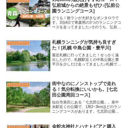
ランニングコース
トンネルトレランには最...
弘前城からの絶景もぜひ♪[弘前公
園ランニングコース]
どうも！旅ランが大好きなポンタロウで
す。3泊4日で青森県の3つのランニングコ
ースを走ってきました♪そのうち、弘前は
景色が良くて観光もたっぷりできる場所
で、お散歩するだけでも楽しかったで
す。このページでは、弘前公園の周りを
札幌ランニングが気持ち良すぎ
ランニングコース
ぐるっと走れるおすす...
た！[札幌 中島公園・豊平川]
最近札幌に行ってきました！せっかく遠
出したので、札幌駅近くの中島公園と豊
平川を少しだけ走ってきました♪札幌でサ
クッと走りたい方の参考になればうれし
いです☺️札幌のランニングコース【中島
公園】まず最初に向かったのが中島公園
です！札幌駅から地下...
街中なのにノンストップで走れ
ランニングコース
る！気分転換にいいかも。[七北
田公園周回コース]
仙台市泉区にある「七北田公園」。泉中
央駅近くの公園で、1周2~3kmほどのラン
ニングコースがあります。七北田公園の
風景と一緒に紹介させていただきます(^^)
七北田公園について七北田公園は仙台市
泉区にある公園です。公園の中には体育
金蛇水神社とハナトピアと購入
ランニングコース