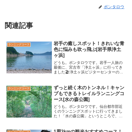
ポンタロウ
関連記事
岩手の癒しスポット！きれいな青
ランニングコース
色に悩みも吹っ飛ぶ[岩手県浄土
ヶ浜]
どうも。ポンタロウです。岩手一人旅の
最後に、宮古市「浄土ヶ浜」に行ってき
ました🏖浄土ヶ浜ビジターセンターの駐
車場（無料）に車を停めて、地下1階から
歩いていける観光スポットです。ランニ
ングコースというより、ゆっくり散策で
ずっと続く木のトンネル！キャン
ランニングコース
きるコースで眺めが最高...
プもできるトレイルランニングコ
ース[水の森公園]
どうも。ポンタロウです。仙台都市部近
くのランニングスポットに行ってきまし
た！「水の森公園」というところで、キ
ャンプも宿泊もできる場所です。風景や
コースの写真を撮ってきたのでご紹介し
ます！仙台駅から車で約30分まるで木の
1周3kmの観光おすすめコース！