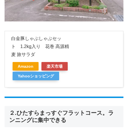
白金豚しゃぶしゃぶセッ
ト 1.2kg入り 花巻 高源精
麦 旅サラダ
Amazon
楽天市場
Yahooショッピング
２.ひたすらまっすぐフラットコース。ラ
ンニングに集中できる