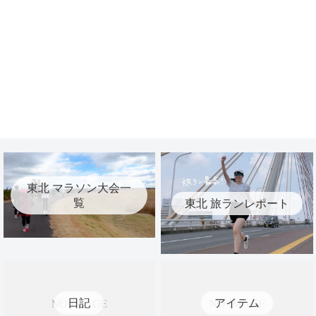
東北 マラソン大会一
覧
東北 旅ランレポート
日記
アイテム