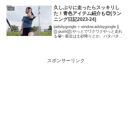
近は6時でも外が明るくなってきましたね
☺️朝ランすると決めていたので、はやく
久しぶりに走ったらスッキリし
日記
朝日を浴びたく...
た！青色アイテム紹介も😊[ラン
ニング日記2023-24]
(adsbygoogle = window.adsbygoogle ||
[]).push({});やっとでワクワクやっと走れ
る😭✨最近は土砂降りとか、バタバタし
てたりとかで走れずにいました💦夜に少
し走ったけど物足りなくてモヤモヤして
たんで...
スポンサーリンク