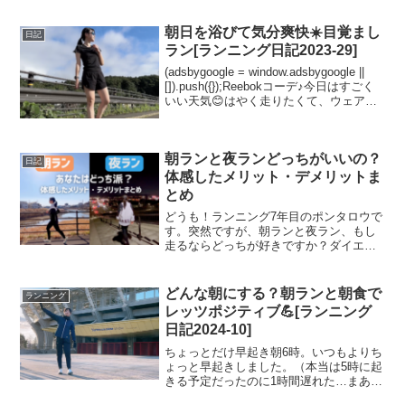
いうか最近くもり空多いなあ。。やっぱ
り晴れてる方がテンション上がります。
朝日を浴びて気分爽快☀️目覚まし
日記
くもり空の日はゆっくり...
ラン[ランニング日記2023-29]
(adsbygoogle = window.adsbygoogle ||
[]).push({});Reebokコーデ♪今日はすごく
いい天気😊はやく走りたくて、ウェアは
寝る前から着ておいて、ちゃちゃっと準
備して出てきました！リーボックコー
デ...
朝ランと夜ランどっちがいいの？
日記
体感したメリット・デメリットま
とめ
どうも！ランニング7年目のポンタロウで
す。突然ですが、朝ランと夜ラン、もし
走るならどっちが好きですか？ダイエッ
ト・健康・ストレス発散など、走る目的
は人それぞれですよね。ポンタロウ朝ラ
ンと夜ランの効果は違います！走るなら
どんな朝にする？朝ランと朝食で
ランニング
楽しく走りたい！走る時...
レッツポジティブ💪[ランニング
日記2024-10]
ちょっとだけ早起き朝6時。いつもよりち
ょっと早起きしました。（本当は5時に起
きる予定だったのに1時間遅れた…まあち
ゃんと起きれたからえらいえらい😅）最