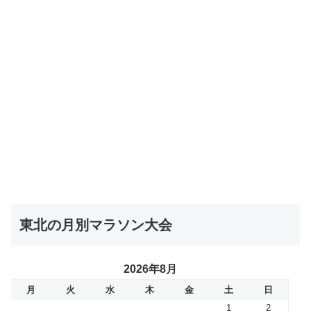
東北の月別マラソン大会
2026年8月
月
火
水
木
金
土
日
1
2