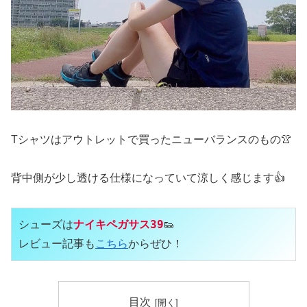
Tシャツはアウトレットで買ったニューバランスのもの👚
背中側が少し透ける仕様になっていて涼しく感じます👍
シューズは
ナイキペガサス39
👟

レビュー記事も
こちら
からぜひ！
目次