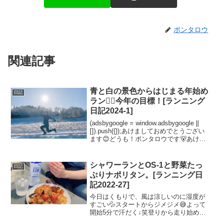
ポンタロウ
関連記事
青と白の景色からはじまる年始め
日記
ラン🏃‍♀️今年の目標！[ランニング
日記2024-1]
(adsbygoogle = window.adsbygoogle ||
[]).push({});あけましておめでとうござい
ます😊どうも！ポンタロウです🐻あけま
しておめでとうございます。今年もよろ
しくお願いします😊元旦、スマホに届い
た地震...
シャワーランとOS-1と野菜たっ
日記
ぷりナポリタン。[ランニング日
記2022-27]
今日はくもりで、風は涼しいのに湿度が
すごい💦スタートからジメジメ😅よって
開始5分で汗だく↓笑登りから走り始めた
のもあって、ゼーハーいってました💨て