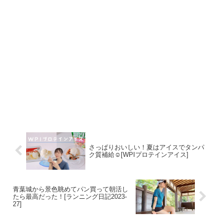
さっぱりおいしい！夏はアイスでタンパ
ク質補給☺️[WPIプロテインアイス]
青葉城から景色眺めてパン買って朝活し
たら最高だった！[ランニング日記2023-
27]