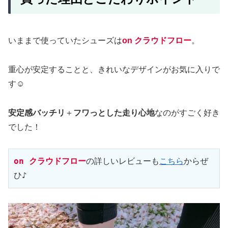
いままで使っていたシューズは
on クラウドフロー
。
重心が安定することと、きれいなデザインがお気に入りで
す☺️
安定感バッチリ
＋
フワっとした走り心地
なのがすごく好き
でした！
on クラウドフロー
の詳しいレビューも
こちら
からぜ
ひ♪