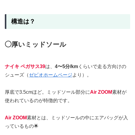
構造は？
◯厚いミッドソール
ナイキ ペガサス39
は、
4〜5分/km
くらいで走る方向けの
シューズ（
ゼビオホームページ
より）。
厚底で3.5cmほど。ミッドソール部分に
Air ZOOM
素材が
使われているのが特徴的です。
Air ZOOM
素材とは、ミッドソールの中にエアバッグが入
っているもの🌟