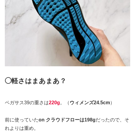
◯軽さはまあまあ？
ペガサス39の重さは
220g
。（
ウィメンズ24.5cm
）
前に使っていた
on クラウドフローは198g
だったので、そ
れよりは重め。