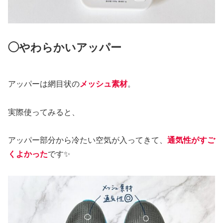
◯やわらかいアッパー
アッパーは網目状の
メッシュ素材
。
実際使ってみると、
アッパー部分から冷たい空気が入ってきて、
通気性がすご
くよかった
です✨