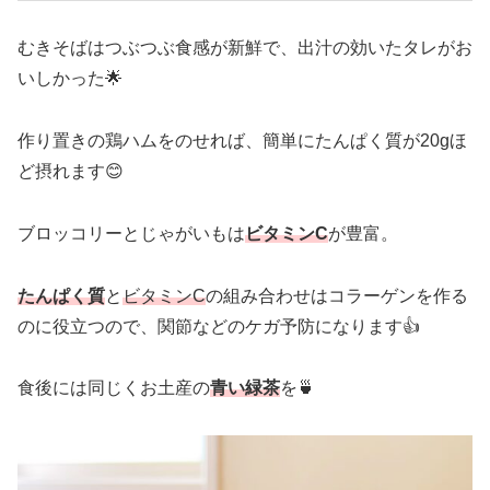
むきそばはつぶつぶ食感が新鮮で、出汁の効いたタレがお
いしかった🌟
作り置きの鶏ハムをのせれば、簡単にたんぱく質が20gほ
ど摂れます😊
ブロッコリーとじゃがいもは
ビタミンC
が豊富。
たんぱく質
と
ビタミンC
の組み合わせはコラーゲンを作る
のに役立つので、関節などのケガ予防になります👍
食後には同じくお土産の
青い緑茶
を🍵