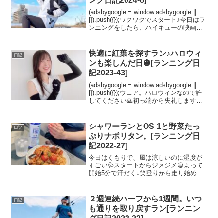
ング日記2024-8]
(adsbygoogle = window.adsbygoogle ||
[]).push({});ワクワクでスタート♪今日はラ
ンニングをしたら、ハイキューの映画を
見に行こうと思います☺️走る準備をして
いる時から楽しみになってきた！ランニ
ン...
快適に紅葉を探すラン♪ハロウィ
日記
ンも楽しんだ日🎃[ランニング日
記2023-43]
(adsbygoogle = window.adsbygoogle ||
[]).push({});ウェア。ハロウィンなので許
してください🙏初っ端から失礼します💦
走りに行く前にハロウィンらしく（？）
仮装してみたくて！ありあわせのウェア
で、F...
シャワーランとOS-1と野菜たっ
日記
ぷりナポリタン。[ランニング日
記2022-27]
今日はくもりで、風は涼しいのに湿度が
すごい💦スタートからジメジメ😅よって
開始5分で汗だく↓笑登りから走り始めた
のもあって、ゼーハーいってました💨て
いうか最近くもり空多いなあ。。やっぱ
り晴れてる方がテンション上がります。
２週連続ハーフから1週間。いつ
日記
くもり空の日はゆっくり...
も通りを取り戻すラン[ランニン