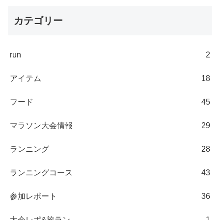
カテゴリー
run
2
アイテム
18
フード
45
マラソン大会情報
29
ランニング
28
ランニングコース
43
参加レポート
36
大会レポ&旅ラン
1