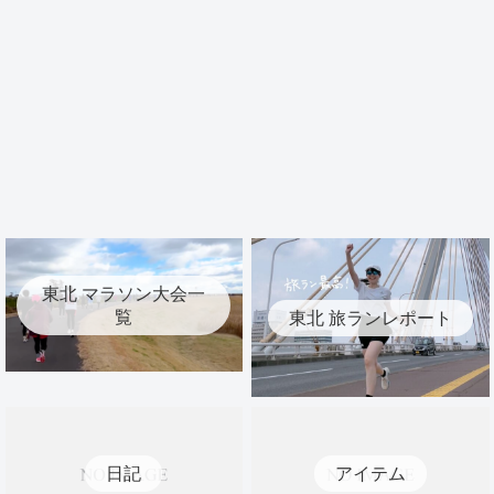
東北 マラソン大会一
覧
東北 旅ランレポート
日記
アイテム