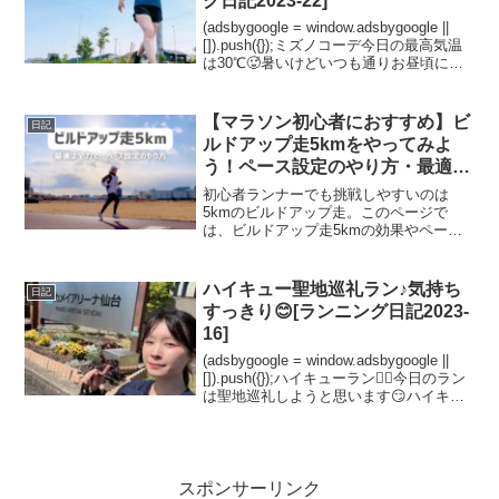
グ日記2023-22]
(adsbygoogle = window.adsbygoogle ||
[]).push({});ミズノコーデ今日の最高気温
は30℃🥵暑いけどいつも通りお昼頃にス
タートして、私の定番コースを走りま
す！今日のウェアはミズノコーデにしま
した♪...
【マラソン初心者におすすめ】ビ
日記
ルドアップ走5kmをやってみよ
う！ペース設定のやり方・最適な
コース紹介も
初心者ランナーでも挑戦しやすいのは
5kmのビルドアップ走。このページで
は、ビルドアップ走5kmの効果やペース
設定のやり方について紹介します。
ハイキュー聖地巡礼ラン♪気持ち
日記
すっきり😊[ランニング日記2023-
16]
(adsbygoogle = window.adsbygoogle ||
[]).push({});ハイキューラン🏃‍♀️今日のラン
は聖地巡礼しようと思います😏ハイキュ
ーのアニメを一気見していてハマってる
んです♪この前イーハトーブ花巻ハーフ...
スポンサーリンク