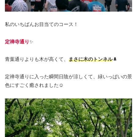
私のいちばんお目当てのコース！
定禅寺通り
✨
青葉通りよりも木が高くて、
まさに木のトンネル
🌲
定禅寺通りに入った瞬間日陰が涼しくて、緑いっぱいの景
色にすごく癒されました☺️