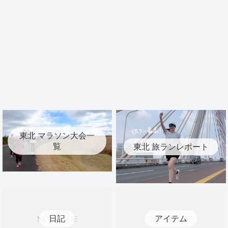
東北 マラソン大会一
覧
東北 旅ランレポート
日記
アイテム