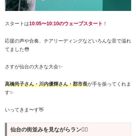
スタートは
10:05〜10:10のウェーブスタート
！
応援の声や合奏、チアリーディングなどいろんな音で溢れ
てました😳
さすが仙台の大きな大会✨
高橋尚子さん・川内優輝さん・郡市長
が手を振ってくれま
す✨
いってきま〜す👋
仙台の街並みを見ながらラン🏃‍♀️