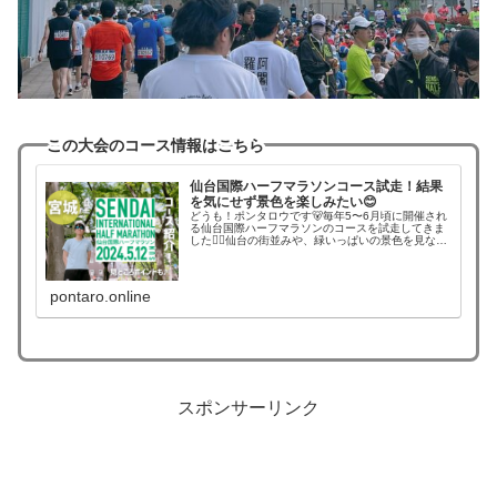
この大会のコース情報はこちら
仙台国際ハーフマラソンコース試走！結果
を気にせず景色を楽しみたい😊
どうも！ポンタロウです🐻毎年5〜6月頃に開催され
る仙台国際ハーフマラソンのコースを試走してきま
した🏃‍♀️仙台の街並みや、緑いっぱいの景色を見なが
ら走れるコースが魅力の大会✨大会前のイメージト
レーニングなどの参考になればうれしいです！ポン
タ...
pontaro.online
スポンサーリンク