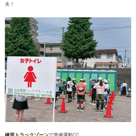
夫！
練習トラックゾーン
で準備運動🏃‍♀️