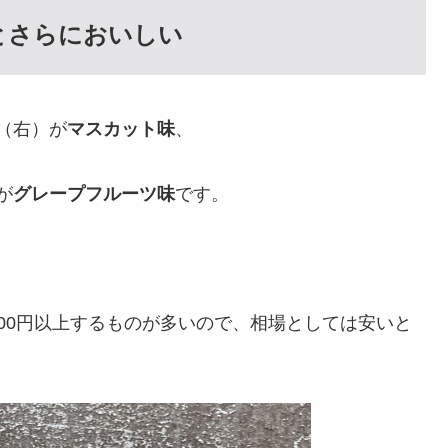
とさらにおいしい
（右）が
マスカット味
、
が
グレープフルーツ味
です。
00円以上するものが多いので、相場としては安いと