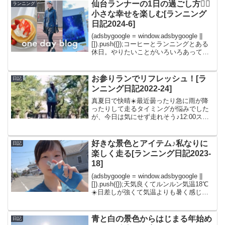
仙台ランナーの1日の過ごし方🏃‍♀️
ランニング
小さな幸せを楽しむ[ランニング
日記2024-6]
(adsbygoogle = window.adsbygoogle ||
[]).push({});コーヒーとランニングとある
休日。やりたいことがいろいろあって楽
しみにしてました☺️まだぼーっとしてい
る頭を起こすため、朝のコーヒーから始
めま...
お参りランでリフレッシュ！[ラ
日記
ンニング日記2022-24]
真夏日で快晴☀️最近曇ったり急に雨が降
ったりして走るタイミングが悩みでした
が、今日は気にせず走れそう♪12:00スタ
ート🏁行ってきまーす！（本当は早朝ラ
ンの予定でしたが寝坊しました。笑）今
日はなんだか体が重い。。。いつも通り
好きな景色とアイテム♪私なりに
日記
6:30/kmペ...
楽しく走る[ランニング日記2023-
18]
(adsbygoogle = window.adsbygoogle ||
[]).push({});天気良くてルンルン気温18℃
☀️日差しが強くて気温よりも暑く感じま
す。走れば暑くなるかなと思って、半袖
を着てスタートしました😊（半袖の人誰
も...
青と白の景色からはじまる年始め
日記