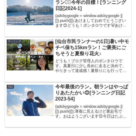
ラン🏃‍♀️今年の目標！[ランニング
日記2024-1]
(adsbygoogle = window.adsbygoogle ||
[]).push({});あけましておめでとうござい
ます😊どうも！ポンタロウです🐻あけま
しておめでとうございます。今年もよろ
しくお願いします😊元旦、スマホに届い
た地震...
[仙台市民ランナーの1日]暑い中モ
ランニング
チベ保ち15kmラン！ご褒美にご
ちそうと夏祭り花火♪
どうも！ブログ管理人のポンタロウで
す。真夏日に少し長めに走ると決めて、
やりきって達成感！夏祭りにも行って
「ランニング＋夏祭り」な楽しい日にな
りました。ランニングコースや私のモチ
ベ保ち方などもまとめたランニング日記
今年最後のラン。朝ランはやっぱ
日記
です。今日のランニングウェア...
りあたたかい😊[ランニング日記
2023-54]
(adsbygoogle = window.adsbygoogle ||
[]).push({});薄着に見えるけど裏起毛で
す。おはようございます😊今日はたぶん
今年最後になるであろうランです。少し
でも走りたくて、がんばって起きました
💦（目ほ...