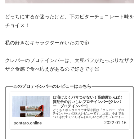
どっちにするか迷ったけど、下のビターチョコレート味を
チョイス！
私の好きなキャラクターがいたので👍
クレバーのプロテインバーは、大豆パフがたっぷりなザク
ザク食感で食べ応えがあるので好きです😊
このプロテインバーのレビューはこちら
口溶けよくパサつかない！高純度たんぱく
質配合のおいしいプロテインバー[クレバ
ー プロテインバー]
どうも！ポンタロウです🐻今回は「クレバー プロ
テインバー」の購入レビューです。正直、今まで食
べてきた中でいちばんおいしいと感じたプロテイン
バーでした✨高純度のホエイプロテイン配合などの
2022.01.16
pontaro.online
特徴があるので詳しく紹介していきます！たんぱく
質補給のバリエーションを増やし...