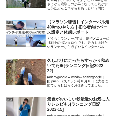
ぎてから歳取るのが早くなってる気がす
る💦たぶんこれからもあっという間に過
ぎてしまうから、「29」という数字にこ
だわって楽しむ1日にします👍このページ
は、仙台在住ランナーが過ごす誕生日の
【マラソン練習】インターバル走
日記
記録です😊29...
400mのやり方｜初心者向けペー
ス設定と体感レポート
どうも！ランナー7年目、練習メニューに
挑戦中のポンタロウです。走力を上げた
いランナーなら必ずやるインターバル
走。ランニングを続けていると、練習メ
ニューもやってみたくなりますよね。・
インターバル走ってどうやるの？・どれ
久しぶりに走ったらすっかり秋め
日記
くらいきついの？・どんな...
いてた🍁[ランニング日記2022-
32]
(adsbygoogle = window.adsbygoogle ||
[]).push({});久々ラン💨10月16日に大会に
出てからしばらくお休みしてました。今
日は天気がいいし気持ちよさそうでワク
ワク♪のんびり行ってきまーす😊気温は
1...
景色がおいしい😋最近のお気に入
日記
りレシピも♪[ランニング日記
2023-15]
(adsbygoogle = window.adsbygoogle ||