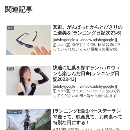
関連記事
悲劇。がんばったからとびきりの
日記
ご褒美を[ランニング日記2023-6]
(adsbygoogle = window.adsbygoogle ||
[]).push({});風がすごく強い日😵普通に立
っていられないくらい横殴りの風が吹い
ていました🌬でも晴れてるから走ってみ
たい！あえて橋のコースに行ってみよう
と思い...
快適に紅葉を探すラン♪ハロウィ
日記
ンも楽しんだ日🎃[ランニング日
記2023-43]
(adsbygoogle = window.adsbygoogle ||
[]).push({});ウェア。ハロウィンなので許
してください🙏初っ端から失礼します💦
走りに行く前にハロウィンらしく（？）
仮装してみたくて！ありあわせのウェア
で、F...
[ランニング日記]バースデーラン
ランニング
🎊走って、映画見て、お肉食べて
特別な日にする！
4月30日で29歳になりました！25歳を過