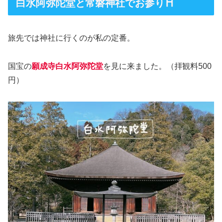
白水阿弥陀堂と常磐神社でお参り⛩️
旅先では神社に行くのが私の定番。
国宝の
願成寺白水阿弥陀堂
を見に来ました。（拝観料500
円）