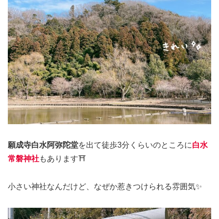
願成寺白水阿弥陀堂
を出て徒歩3分くらいのところに
白水
常磐神社
もあります⛩️
小さい神社なんだけど、なぜか惹きつけられる雰囲気✨