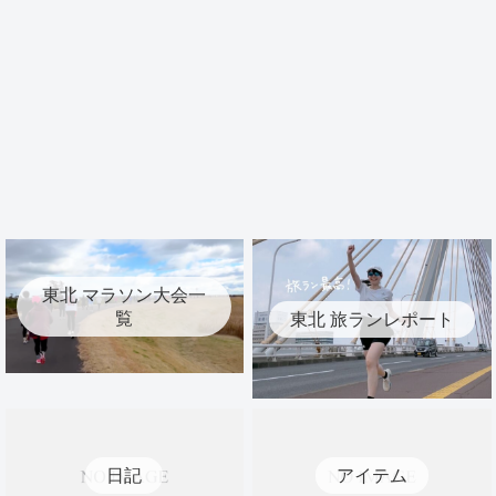
東北 マラソン大会一
覧
東北 旅ランレポート
日記
アイテム