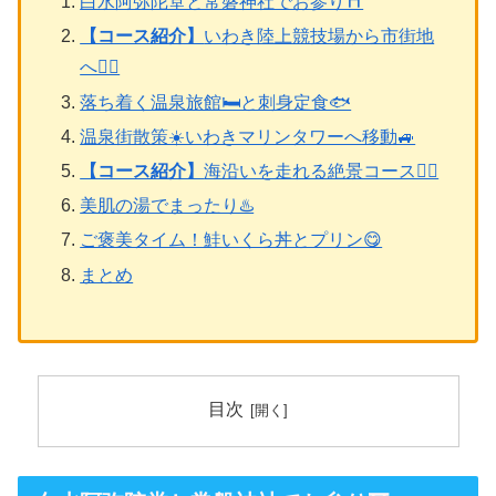
白水阿弥陀堂と常磐神社でお参り⛩️
【コース紹介】
いわき陸上競技場から市街地
へ🏃‍♀️
落ち着く温泉旅館🛏️と刺身定食🐟
温泉街散策☀️いわきマリンタワーへ移動🚙
【コース紹介】
海沿いを走れる絶景コース🏃‍♀️
美肌の湯でまったり♨️
ご褒美タイム！鮭いくら丼とプリン😋
まとめ
目次